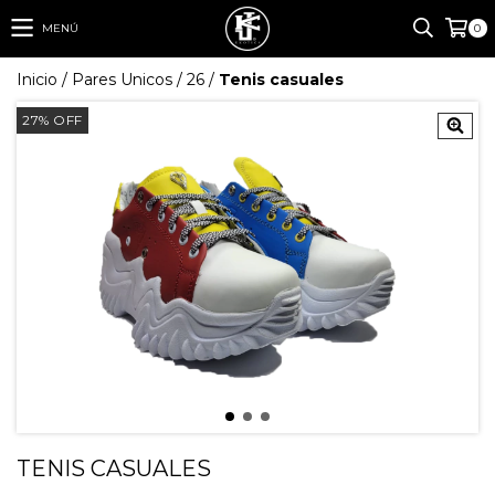
MENÚ
0
Inicio
/
Pares Unicos
/
26
/
Tenis casuales
27
%
OFF
TENIS CASUALES