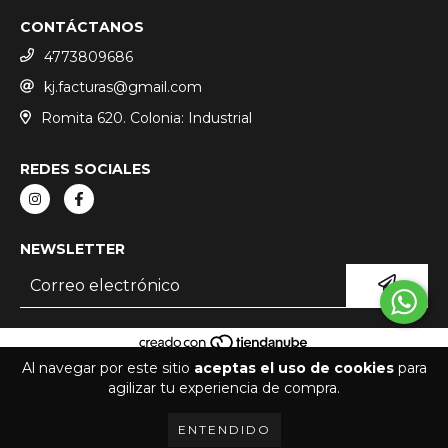
CONTÁCTANOS
4773809686
kj.facturas@gmail.com
Romita 620. Colonia: Industrial
REDES SOCIALES
NEWSLETTER
Al navegar por este sitio
aceptas el uso de cookies
para
COPYRIGHT KJ EXOTICS - 2026. TODOS LOS DERECHOS RESERVADOS.
agilizar tu experiencia de compra.
ENTENDIDO