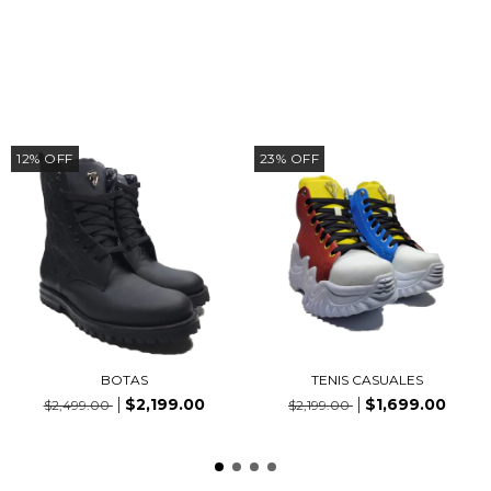
PRODUCTOS SIMILARES
12
%
OFF
23
%
OFF
BOTAS
TENIS CASUALES
$2,199.00
$1,699.00
$2,499.00
$2,199.00