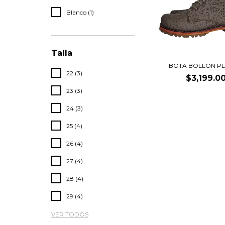
Blanco (1)
Talla
BOTA BOLLON P
22 (3)
$3,199.0
23 (3)
24 (3)
25 (4)
26 (4)
27 (4)
28 (4)
29 (4)
VER TODOS