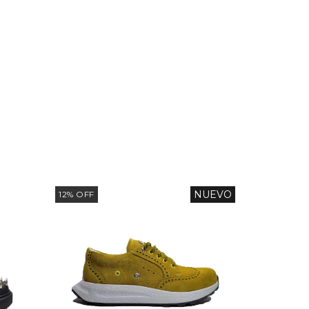
NUEVO
12
%
OFF