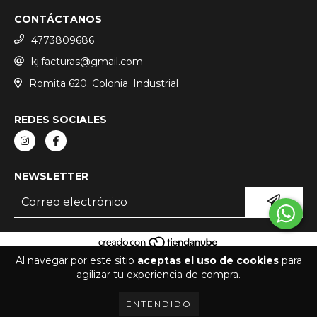
CONTÁCTANOS
4773809686
kj.facturas@gmail.com
Romita 620. Colonia: Industrial
REDES SOCIALES
NEWSLETTER
Al navegar por este sitio
aceptas el uso de cookies
para
COPYRIGHT KJ EXOTICS - 2026. TODOS LOS DERECHOS RESERVADOS.
agilizar tu experiencia de compra.
ENTENDIDO