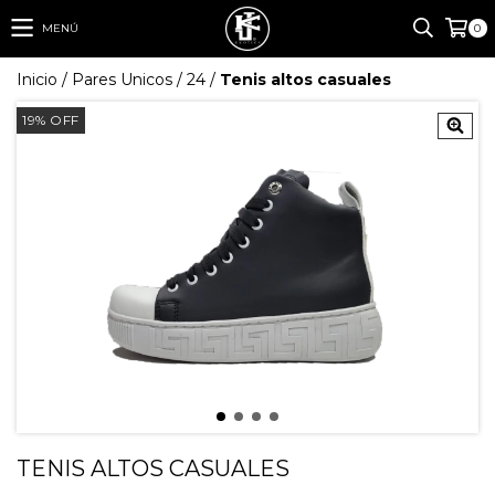
MENÚ
0
Inicio
/
Pares Unicos
/
24
/
Tenis altos casuales
19
%
OFF
TENIS ALTOS CASUALES