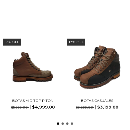
PRODUCTOS SIMILARES
17
%
OFF
18
%
OFF
BOTAS MID TOP PITON
BOTAS CASUALES
$4,999.00
$3,199.00
$5,999.00
$3,899.00