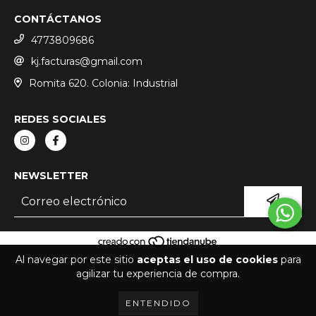
CONTÁCTANOS
4773809686
kj.facturas@gmail.com
Romita 620. Colonia: Industrial
REDES SOCIALES
NEWSLETTER
Al navegar por este sitio
aceptas el uso de cookies
para
COPYRIGHT KJ EXOTICS - 2026. TODOS LOS DERECHOS RESERVADOS.
agilizar tu experiencia de compra.
ENTENDIDO