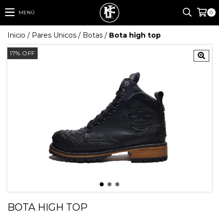
MENÚ
0
Inicio
/
Pares Unicos
/
Botas
/
Bota high top
17
%
OFF
BOTA HIGH TOP