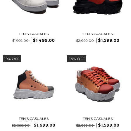
TENIS CASUALES
TENIS CASUALES
$1,499.00
$1,599.00
$1,999.00
$2,099.00
19
%
OFF
24
%
OFF
TENIS CASUALES
TENIS CASUALES
$1,699.00
$1,599.00
$2,099.00
$2,099.00