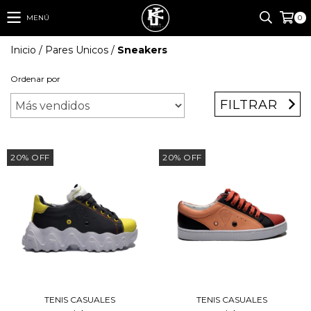
MENÚ
0
Inicio
/
Pares Unicos
/
Sneakers
Ordenar por
FILTRAR
20
%
OFF
20
%
OFF
TENIS CASUALES
TENIS CASUALES